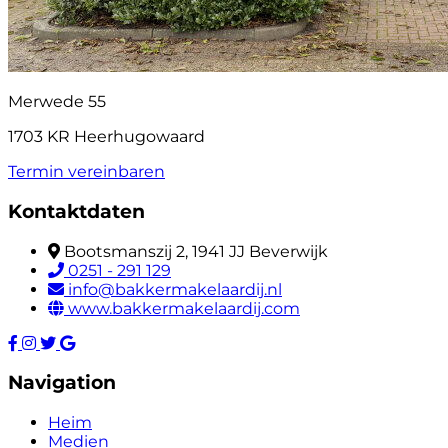
Merwede 55
1703 KR Heerhugowaard
Termin vereinbaren
Kontaktdaten
Bootsmanszij 2, 1941 JJ Beverwijk
0251 - 291 129
info@bakkermakelaardij.nl
www.bakkermakelaardij.com
Navigation
Heim
Medien