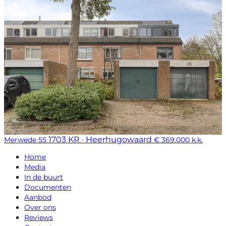
1703 KR · Heerhugowaard
Merwede 55
€ 369.000 k.k.
Home
Media
In de buurt
Documenten
Aanbod
Over ons
Reviews