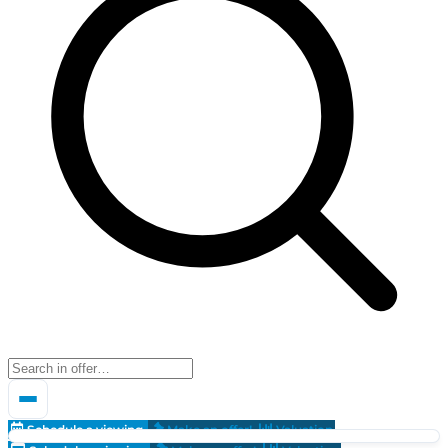
Schedule a viewing
Make an offer!
Valuation