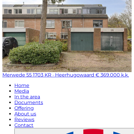
Merwede 55
1703 KR · Heerhugowaard
€ 369.000 k.k.
Home
Media
In the area
Documents
Offering
About us
Reviews
Contact