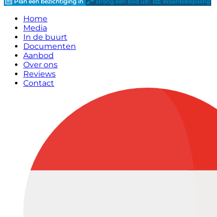
Plan een bezichtiging in
Breng een bod uit!
Waardebepaling
Home
Media
In de buurt
Documenten
Aanbod
Over ons
Reviews
Contact