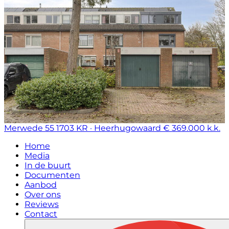
Merwede 55
1703 KR · Heerhugowaard
€ 369.000 k.k.
Home
Media
In de buurt
Documenten
Aanbod
Over ons
Reviews
Contact